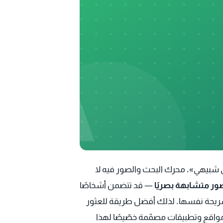
A
على شبيهي». محرك البحث والصور فيه لا
ور متشابهة بصريًا
— قد تتضمن أشخاصًا
لتسريحة نفسها. لذلك أفضل طريقة للعثور
واقع وتطبيقات مصمّمة خصّيصًا لهذا