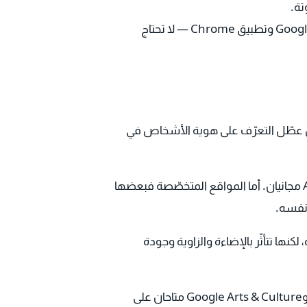
تة.
إذا كنت على آيفون، فتذكّر أن Google Lens متاح داخل تطبيق Google وتطبيق Chrome — لا تحتاج
 عطّل التعرّف على هوية الأشخاص في
البحث بالصور من جوجل وميزة Art Selfie مجانيان. أما المواقع المتخصّصة فبعضها
 نفسه.
نها تتأثّر بالإضاءة والزاوية وجودة
نعم، البحث بالصور وGoogle Arts & Culture متاحان على