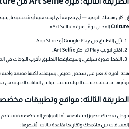
الطريقة الثانية: ميزة Art Selfie من Google Arts & Culture
إن كان هدفك الترفيه — أي معرفة أي لوحة فنية أو شخصية تاريخ
Culture
المجاني يوفّر ميزة «Art Selfie»:
نزّل التطبيق من Google Play أو App Store.
افتح تبويب Play ثم اختر
Art Selfie
.
التقط صورة سيلفي، وسيطابقها التطبيق بأقرب اللوحات في المت
هذه الميزة لا تعثر على شخص حقيقي يشبهك، لكنها ممتعة وآمنة نس
توفّرها قد يختلف حسب الدولة بسبب قوانين البيانات الحيوية في 
الطريقة الثالثة: مواقع وتطبيقات مخصّصة
جوجل يعطيك «صورًا مشابهة»، أما المواقع المتخصّصة فتستخدم خ
المسافات بين ملامحك وتقارنها بقاعدة بيانات. أشهرها: