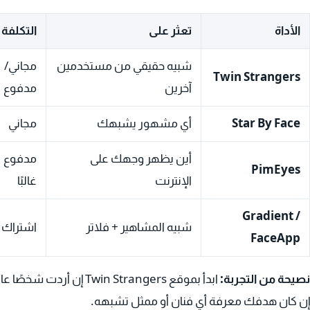
الأداة
تعثر على
التكلفة
شبيه حقيقي من مستخدمين
مجاني/
Twin Strangers
آخرين
مدفوع
Star By Face
أي مشهور يشبهك
مجاني
أين يظهر وجهك على
مدفوع
PimEyes
الإنترنت
غالبًا
Gradient /
شبيه المشاهير + فلاتر
اشتراك
FaceApp
نصيحة من التجربة:
إن كان هدفك معرفة أي فنان أو ممثل تشبهه.