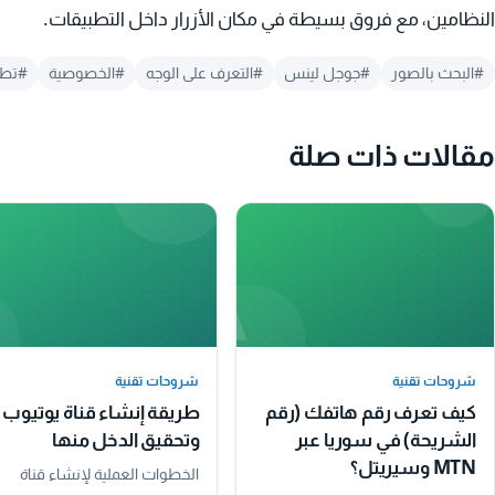
النظامين، مع فروق بسيطة في مكان الأزرار داخل التطبيقات.
#البحث بالصور
#جوجل لينس
#التعرف على الوجه
#الخصوصية
#تطب
مقالات ذات صلة
A
شروحات تقنية
شروحات تقنية
شروحات تقنية
شروحات تقنية
كيف تعرف رقم هاتفك (رقم
طريقة إنشاء قناة يوتيوب
الشريحة) في سوريا عبر
وتحقيق الدخل منها
MTN وسيريتل؟
الخطوات العملية لإنشاء قناة