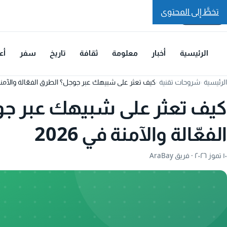
تخطَّ إلى المحتوى
الرئيسية
أخبار
معلومة
ثقافة
تاريخ
سفر
أع
الرئيسية
›
شروحات تقنية
›
كيف تعثر على شبيهك عبر جوجل؟ الطرق الفعّالة والآمنة في
كيف تعثر على شبيهك عبر ج
الفعّالة والآمنة في 2026
١٠ تموز ٢٠٢٦
· فريق AraBay