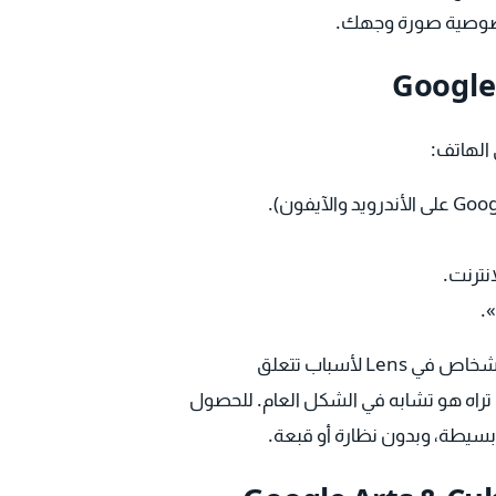
صوصية صورة وجهك.
الهاتف:
نترنت.
ميزة التعرّف على هوية الأشخاص في Lens لأسباب تتعلق
لن يقول لك «هذا الشخص يشبهك بنسبة 80٪». ما تراه هو تشابه في الشكل العام. للحصول
 بسيطة، وبدون نظارة أو قبعة.