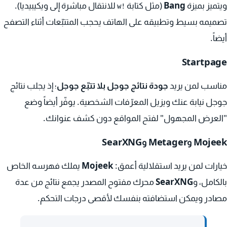
ويتميز بميزة
Bang
(مثل كتابة
للانتقال مباشرة إلى ويكيبيديا).
!w
تصميمه بسيط وتطبيقه على الهاتف يحجب المتتبّعات أثناء التصفح
أيضاً.
Startpage
مناسب لمن يريد
جودة نتائج جوجل بلا تتبّع جوجل
؛ إذ يجلب نتائج
جوجل نيابة عنك ويزيل المعرّفات الشخصية. يوفّر أيضاً وضع
"العرض المجهول" لفتح المواقع دون كشف عنوانك.
Mojeek وMetager وSearXNG
خيارات لمن يريد استقلالية أعمق:
Mojeek
يملك فهرسه الخاص
بالكامل، و
SearXNG
محرك مفتوح المصدر يجمع نتائج من عدة
مصادر ويمكن استضافته بنفسك لأقصى درجات التحكم.