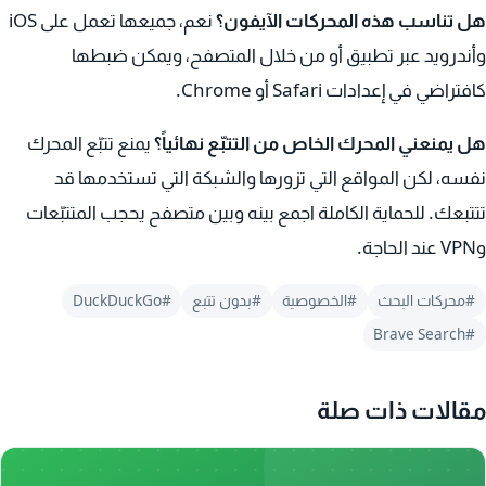
هل تناسب هذه المحركات الآيفون؟
نعم، جميعها تعمل على iOS
وأندرويد عبر تطبيق أو من خلال المتصفح، ويمكن ضبطها
كافتراضي في إعدادات Safari أو Chrome.
هل يمنعني المحرك الخاص من التتبّع نهائياً؟
يمنع تتبّع المحرك
نفسه، لكن المواقع التي تزورها والشبكة التي تستخدمها قد
تتتبعك. للحماية الكاملة اجمع بينه وبين متصفح يحجب المتتبّعات
وVPN عند الحاجة.
#محركات البحث
#الخصوصية
#بدون تتبع
#DuckDuckGo
#Brave Search
مقالات ذات صلة