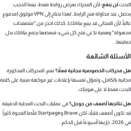
البحث
لن ينفع
؛ لأن المحرك يعرض روابط فقط، بينما الحجب
يحصل عند محاولة فتح الرابط. لهذا تحتاج إلى VPN موثوق (مدفوع
غالباً، لأن المجاني قد يبيع بياناتك). كذلك احذر من "متصفحات
مجهولة" وهمية تدّعي فتح كل شيء؛ فبعضها يجمع بياناتك بدل
حمايتها.
الأسئلة الشائعة
هل محركات الخصوصية مجانية فعلاً؟
نعم، المحركات المذكورة
مجانية بالكامل، وتموّل نفسها بإعلانات غير موجّهة مبنية على كلمة
البحث فقط لا على هويتك.
هل نتائجها أضعف من جوجل؟
في عمليات البحث المحلية الدقيقة
قد تكون أضعف قليلاً، لكن Brave وStartpage قلّصا الفجوة كثيراً
في 2026. جرّبها أسبوعاً قبل الحكم.