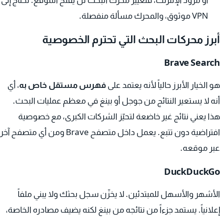
أو مزوّد الإنترنت، فتغيير محرك البحث لن يفتح الموقع. تحتاج إلى
VPN موثوق، والمحرك مسألة منفصلة.
أبرز محركات البحث التي تحترم الخصوصية
Brave Search
هو الخيار الأبرز حالياً لأنه يعتمد على
فهرس مستقل خاص به
، أي
أنه لا يستعير النتائج من جوجل أو بينغ في معظم عمليات البحث.
هذا يعني نتائج غير خاضعة لتحيّز الشركات الكبرى، مع خصوصية
افتراضية دون تتبع. يعمل داخل متصفح Brave ومن أي متصفح آخر
عبر موقعه.
DuckDuckGo
الأشهر والأسهل للمبتدئين. لا يخزّن سجل بحثك ولا يبني ملفاً
إعلانياً. يستمد جزءاً من نتائجه من بينغ لكنه يضيف مصادره الخاصة،