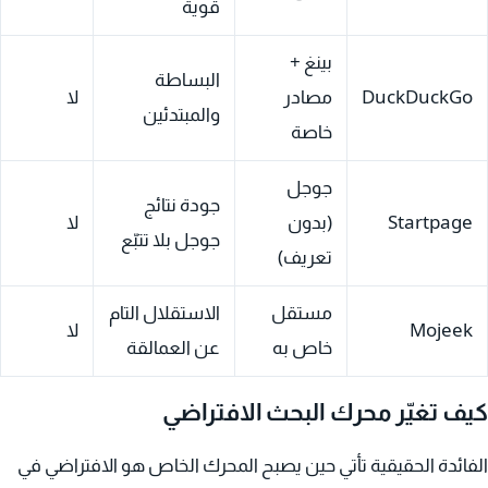
قوية
بينغ +
البساطة
DuckDuckGo
مصادر
لا
والمبتدئين
خاصة
جوجل
جودة نتائج
Startpage
(بدون
لا
جوجل بلا تتبّع
تعريف)
مستقل
الاستقلال التام
Mojeek
لا
خاص به
عن العمالقة
كيف تغيّر محرك البحث الافتراضي
الفائدة الحقيقية تأتي حين يصبح المحرك الخاص هو الافتراضي في