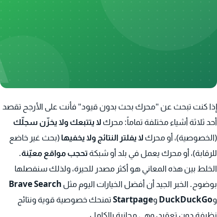
A
الإنترنت والمتصفحات
إذا كنت تبحث عن "محرك بحث بدون قيود" فأنت على الأرجح تقصد
أحد ثلاثة أشياء مختلفة تماماً: محرك
لا يتتبعك ولا يخزّن سجلّك
(الخصوصية)، أو محرك
لا يفلتر النتائج ولا يخفيها
(بحث غير خاضع
للرقابة)، أو محرك يعمل في بلد أو شبكة
تحجب مواقع معيّنة
.
الخلط بين هذه المعاني هو أكثر مصدر للحيرة، ولذلك سنفصلها
بوضوح. الخبر الجيد أن أفضل الخيارات اليوم مثل
Brave Search
و
DuckDuckGo
و
Startpage
تمنحك خصوصية قوية ونتائج
نظيفة دون تعقيد، وهي مجانية بالكامل.