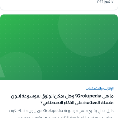
١٧ تموز ٢٠٢٦
A
الإنترنت والمتصفحات
الإنترنت والمتصفحات
ما هي Grokipedia؟ وهل يمكن الوثوق بموسوعة إيلون
ماسك المعتمدة على الذكاء الاصطناعي؟
دليل عملي يشرح ما هي موسوعة Grokipedia من إيلون ماسك، كيف
تختلف عن ويكيبيديا، لماذا يحذّر الأكاديميون منها، وكيف تتحقق من